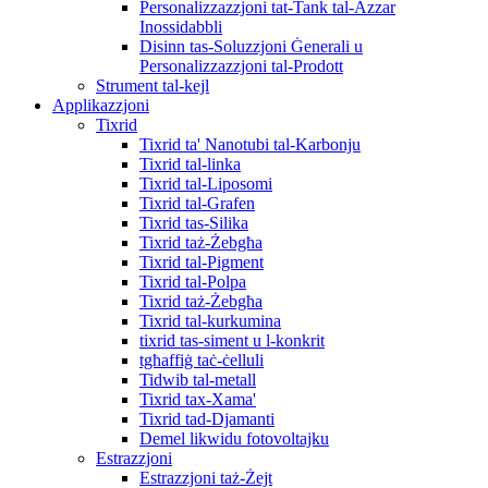
Personalizzazzjoni tat-Tank tal-Azzar
Inossidabbli
Disinn tas-Soluzzjoni Ġenerali u
Personalizzazzjoni tal-Prodott
Strument tal-kejl
Applikazzjoni
Tixrid
Tixrid ta' Nanotubi tal-Karbonju
Tixrid tal-linka
Tixrid tal-Liposomi
Tixrid tal-Grafen
Tixrid tas-Silika
Tixrid taż-Żebgħa
Tixrid tal-Pigment
Tixrid tal-Polpa
Tixrid taż-Żebgħa
Tixrid tal-kurkumina
tixrid tas-siment u l-konkrit
tgħaffiġ taċ-ċelluli
Tidwib tal-metall
Tixrid tax-Xama'
Tixrid tad-Djamanti
Demel likwidu fotovoltajku
Estrazzjoni
Estrazzjoni taż-Żejt