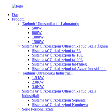
Dar
Prodotti
Tagħmir Ultrasoniku tal-Laboratorju
500W
800W
1000W
1500W
Sistema ta' Ċirkolazzjoni Ultrasonika fuq Skala Żgħira
Sistema ta' Ċirkolazzjoni ta' 5L
Sistema ta' Ċirkolazzjoni ta' 10L
Sistema ta' Ċirkolazzjoni ta' 20L
Sistema ta' Ċirkolazzjoni tal-Ħġieġ
Sistema ta' Ċirkolazzjoni tal-Azzar Inossidabbli
Tagħmir Ultrasoniku Industrijali
1.5 kW
2.0KW
3.0KW
Sistema ta' Ċirkolazzjoni Ultrasonika fuq Skala
Industrijali
Sistema ta' Ċirkolazzjoni Separata
Sistema ta' Ċirkolazzjoni Kontinwa
Serje Personalizzata