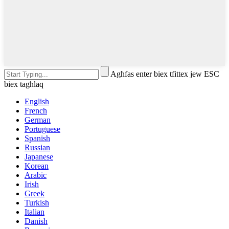
Agħfas enter biex tfittex jew ESC
biex tagħlaq
English
French
German
Portuguese
Spanish
Russian
Japanese
Korean
Arabic
Irish
Greek
Turkish
Italian
Danish