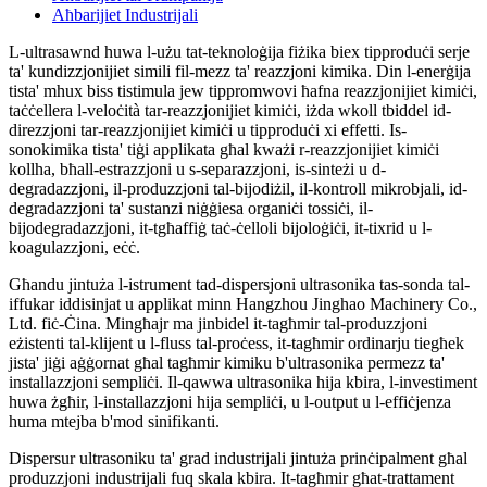
Aħbarijiet Industrijali
L-ultrasawnd huwa l-użu tat-teknoloġija fiżika biex tipproduċi serje
ta' kundizzjonijiet simili fil-mezz ta' reazzjoni kimika. Din l-enerġija
tista' mhux biss tistimula jew tippromwovi ħafna reazzjonijiet kimiċi,
taċċellera l-veloċità tar-reazzjonijiet kimiċi, iżda wkoll tbiddel id-
direzzjoni tar-reazzjonijiet kimiċi u tipproduċi xi effetti. Is-
sonokimika tista' tiġi applikata għal kważi r-reazzjonijiet kimiċi
kollha, bħall-estrazzjoni u s-separazzjoni, is-sinteżi u d-
degradazzjoni, il-produzzjoni tal-bijodiżil, il-kontroll mikrobjali, id-
degradazzjoni ta' sustanzi niġġiesa organiċi tossiċi, il-
bijodegradazzjoni, it-tgħaffiġ taċ-ċelloli bijoloġiċi, it-tixrid u l-
koagulazzjoni, eċċ.
Għandu jintuża l-istrument tad-dispersjoni ultrasonika tas-sonda tal-
iffukar iddisinjat u applikat minn Hangzhou Jinghao Machinery Co.,
Ltd. fiċ-Ċina. Mingħajr ma jinbidel it-tagħmir tal-produzzjoni
eżistenti tal-klijent u l-fluss tal-proċess, it-tagħmir ordinarju tiegħek
jista' jiġi aġġornat għal tagħmir kimiku b'ultrasonika permezz ta'
installazzjoni sempliċi. Il-qawwa ultrasonika hija kbira, l-investiment
huwa żgħir, l-installazzjoni hija sempliċi, u l-output u l-effiċjenza
huma mtejba b'mod sinifikanti.
Dispersur ultrasoniku ta' grad industrijali jintuża prinċipalment għal
produzzjoni industrijali fuq skala kbira. It-tagħmir għat-trattament