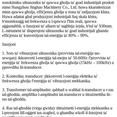
sonokimiku ultrasoniku ta' qawwa għolja ta' grad industrijali prodott
minn Hangzhou Jinghao Machinery Co., Ltd. huwa kkaratterizzat
minn qawwa għolja, effiċjenza għolja u żona ta' radjazzjoni kbira.
Huwa adattat għal produzzjoni industrijali fuq skala kbira,
b'monitoraġġ tal-frekwenza u l-qawwa f'ħin reali, qawwa
aġġustabbli, u funzjoni ta' allarm ta' tagħbija żejda, b'tul ta' 930mm.
L-istrument ta' dispersjoni ultrasonika ta' grad industrijali għandu
effiċjenza ta' konverżjoni tal-enerġija ta' 80% – 90%.
funzjoni
1. Sors ta' vibrazzjoni ultrasonika (provvista tal-enerġija tas-
sewqan): ikkonverti l-enerġija tal-mejns ta' 50-60Hz f'provvista ta'
enerġija ta' frekwenza għolja ta' qawwa għolja (15kHz – 100kHz) u
pprovdiha lit-transducer.
2. Kontrollur, transducer: jikkonverti l-enerġija elettrika ta'
frekwenza għolja f'enerġija ta' vibrazzjoni mekkanika.
3. Transformer tal-amplitudni: qabbad u waħħal it-transducer u r-ras
tal-għodda, amplifika l-amplitudni tat-transducer u ittrażmettiha lir-
ras tal-għodda.
4. Ras tal-għodda (virga gwida): tittrażmetti l-enerġija mekkanika u
l-pressjoni lill-oġġett tax-xogħol, u għandha wkoll il-funzjoni ta'