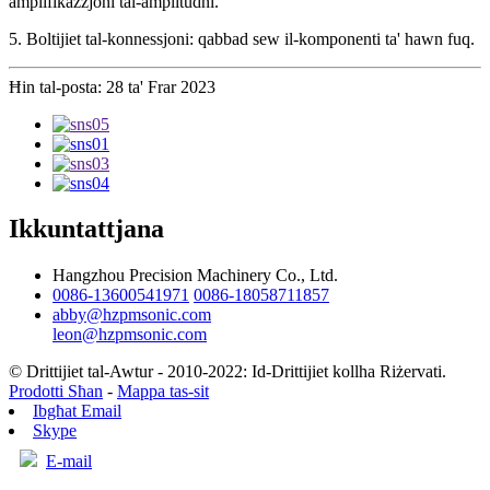
amplifikazzjoni tal-amplitudni.
5. Boltijiet tal-konnessjoni: qabbad sew il-komponenti ta' hawn fuq.
Ħin tal-posta: 28 ta' Frar 2023
Ikkuntattjana
Hangzhou Precision Machinery Co., Ltd.
0086-13600541971
0086-18058711857
abby@hzpmsonic.com
leon@hzpmsonic.com
© Drittijiet tal-Awtur - 2010-2022: Id-Drittijiet kollha Riżervati.
Prodotti Sħan
-
Mappa tas-sit
Ibgħat Email
Skype
E-mail