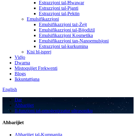
Estrazzjoni tal-Ħwawar
Estrazzjoni tal-Pjanti
Estrazzjoni tal-Pektin
Emulsifikazzjoni
Emulsifikazzjoni taż-Żejt
Emulsifikazzjoni tal-Bijodiżil
Emulsifikazzjoni Kosmetika
Emulsifikazzjoni tan-Nanoemulsjoni
Estrazzjoni tal-kurkumina
Kisi bl-isprej
Vidjo
Dwarna
Mistoqsijiet Frekwenti
Blogs
Ikkuntattjana
English
Dar
Aħbarijiet
Il-funzjoni tal-omoġenizzatur ultrasoniku
Aħbarijiet
Aħbarijiet tal-Kumpanija